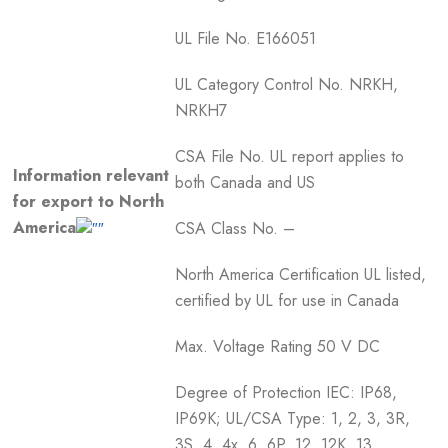
UL File No. E166051
UL Category Control No. NRKH,
NRKH7
CSA File No. UL report applies to
Information relevant
both Canada and US
for export to North
America
CSA Class No. –
North America Certification UL listed,
certified by UL for use in Canada
Max. Voltage Rating 50 V DC
Degree of Protection IEC: IP68,
IP69K; UL/CSA Type: 1, 2, 3, 3R,
3S, 4, 4x, 6, 6P, 12, 12K, 13