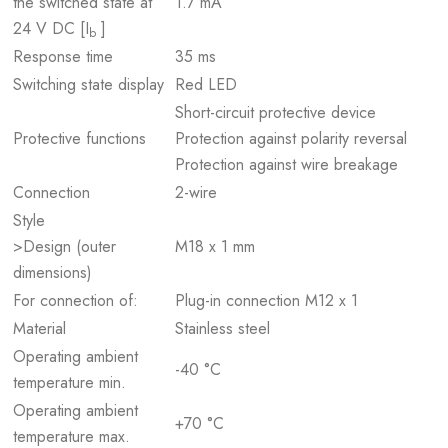
the switched state at
1.7 mA
24 V DC [I
]
b
Response time
35 ms
Switching state display
Red LED
Short-circuit protective device
Protective functions
Protection against polarity reversal
Protection against wire breakage
Connection
2-wire
Style
>Design (outer
M18 x 1 mm
dimensions)
For connection of:
Plug-in connection M12 x 1
Material
Stainless steel
Operating ambient
-40 °C
temperature min.
Operating ambient
+70 °C
temperature max.