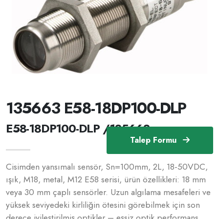
135663 E58-18DP100-DLP
E58-18DP100-DLP /135663
Talep Formu
Cisimden yansımalı sensör, Sn=100mm, 2L, 18-50VDC,
ışık, M18, metal, M12 E58 serisi, ürün özellikleri: 18 mm
veya 30 mm çaplı sensörler. Uzun algılama mesafeleri ve
yüksek seviyedeki kirliliğin ötesini görebilmek için son
derece iyileştirilmiş optikler – eşsiz optik performans.