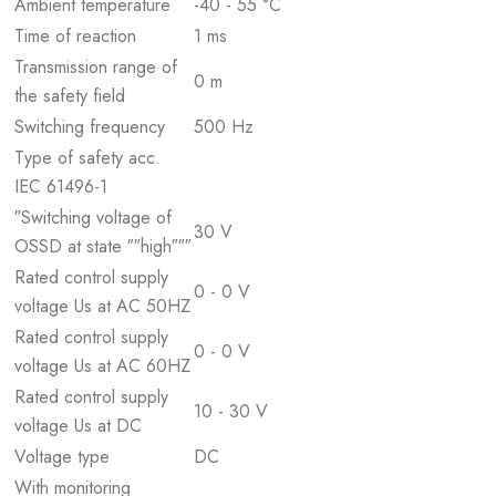
Ambient temperature
-40 - 55 °C
Time of reaction
1 ms
Transmission range of
0 m
the safety field
Switching frequency
500 Hz
Type of safety acc.
IEC 61496-1
″Switching voltage of
30 V
OSSD at state ″″high″″″
Rated control supply
0 - 0 V
voltage Us at AC 50HZ
Rated control supply
0 - 0 V
voltage Us at AC 60HZ
Rated control supply
10 - 30 V
voltage Us at DC
Voltage type
DC
With monitoring