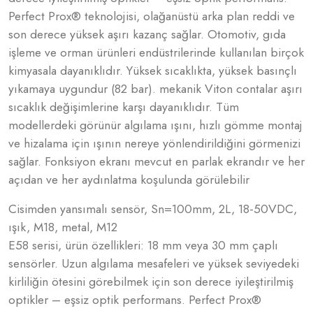
Perfect Prox® teknolojisi, olağanüstü arka plan reddi ve
son derece yüksek aşırı kazanç sağlar. Otomotiv, gıda
işleme ve orman ürünleri endüstrilerinde kullanılan birçok
kimyasala dayanıklıdır. Yüksek sıcaklıkta, yüksek basınçlı
yıkamaya uygundur (82 bar). mekanik Viton contalar aşırı
sıcaklık değişimlerine karşı dayanıklıdır. Tüm
modellerdeki görünür algılama ışını, hızlı gömme montaj
ve hizalama için ışının nereye yönlendirildiğini görmenizi
sağlar. Fonksiyon ekranı mevcut en parlak ekrandır ve her
açıdan ve her aydınlatma koşulunda görülebilir
Cisimden yansımalı sensör, Sn=100mm, 2L, 18-50VDC,
ışık, M18, metal, M12
E58 serisi, ürün özellikleri: 18 mm veya 30 mm çaplı
sensörler. Uzun algılama mesafeleri ve yüksek seviyedeki
kirliliğin ötesini görebilmek için son derece iyileştirilmiş
optikler – eşsiz optik performans. Perfect Prox®