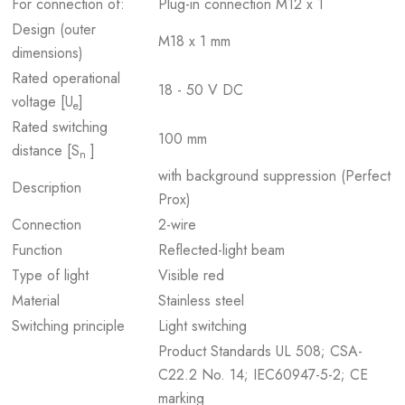
For connection of:
Plug-in connection M12 x 1
Design (outer
M18 x 1 mm
dimensions)
Rated operational
18 - 50 V DC
voltage [U
]
e
Rated switching
100 mm
distance [S
]
n
with background suppression (Perfect
Description
Prox)
Connection
2-wire
Function
Reflected-light beam
Type of light
Visible red
Material
Stainless steel
Switching principle
Light switching
Product Standards UL 508; CSA-
C22.2 No. 14; IEC60947-5-2; CE
marking