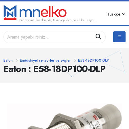
Türkçe
Endüstrinin her alanında, teknoloji tecrübe ile buluşuyor...
Eaton
Endüstriyel sensörler ve sviçler
E58-18DP100-DLP
Eaton : E58-18DP100-DLP