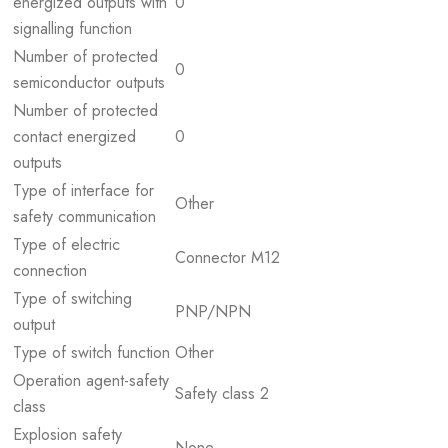
energized outputs with
0
signalling function
Number of protected
0
semiconductor outputs
Number of protected
contact energized
0
outputs
Type of interface for
Other
safety communication
Type of electric
Connector M12
connection
Type of switching
PNP/NPN
output
Type of switch function
Other
Operation agent-safety
Safety class 2
class
Explosion safety
None