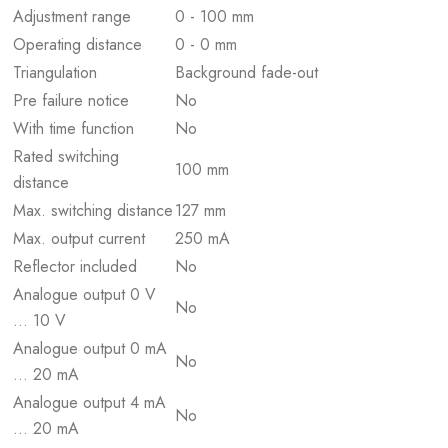
Adjustment range
0 - 100 mm
Operating distance
0 - 0 mm
Triangulation
Background fade-out
Pre failure notice
No
With time function
No
Rated switching
100 mm
distance
Max. switching distance
127 mm
Max. output current
250 mA
Reflector included
No
Analogue output 0 V
No
... 10 V
Analogue output 0 mA
No
... 20 mA
Analogue output 4 mA
No
... 20 mA