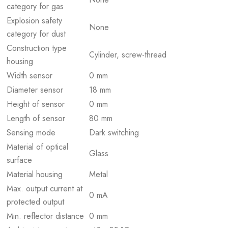
category for gas
Explosion safety
None
category for dust
Construction type
Cylinder, screw-thread
housing
Width sensor
0 mm
Diameter sensor
18 mm
Height of sensor
0 mm
Length of sensor
80 mm
Sensing mode
Dark switching
Material of optical
Glass
surface
Material housing
Metal
Max. output current at
0 mA
protected output
Min. reflector distance
0 mm