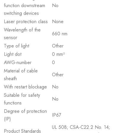
function downstream
No
switching devices
Laser protection class
None
Wavelength of the
660 nm
sensor
Type of light
Other
Light dot
0 mm²
AWG-number
0
Material of cable
Other
sheath
With restart blockage
No
Suitable for safety
No
functions
Degree of protection
IP67
(IP)
UL 508; CSA-C22.2 No. 14;
Product Standards