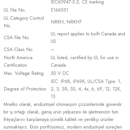
IEC60947-5-2; CE marking
UL File No.
E166051
UL Category Control
NRKH, NRKH7
No.
UL report applies to both Canada and
CSA File No.
US
CSA Class No.
–
North America
UL listed, certified by UL for use in
Certification
Canada
Max. Voltage Rating
50 V DC
IEC: IP68, IP69K; UL/CSA Type: 1,
Degree of Protection
2, 3, 3R, 3S, 4, 4x, 6, 6P, 12, 12K,
13
Mnelko olarak, endüstriyel otomasyon çözümlerinde güvenilir
bir iş ortağı olarak, geniş ürün yelpazesi ile işletmenizin tüm
ihtiyaçlarını karşılamaya yönelik kaliteli ve yenilikçi ürünler
sunmaktayız. Ürün portföyümüz, modern endüstriyel süreçleri