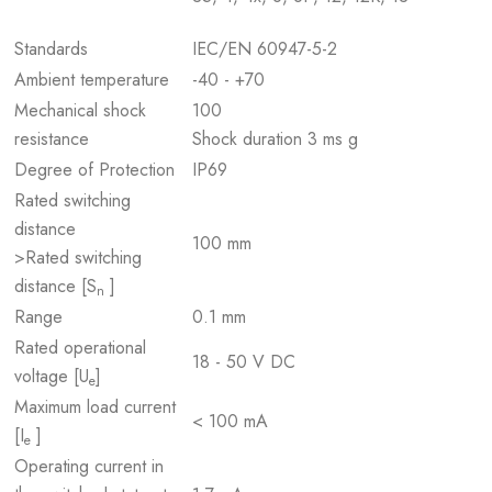
Standards
IEC/EN 60947-5-2
Ambient temperature
-40 - +70
Mechanical shock
100
resistance
Shock duration 3 ms g
Degree of Protection
IP69
Rated switching
distance
100 mm
>Rated switching
distance [S
]
n
Range
0.1 mm
Rated operational
18 - 50 V DC
voltage [U
]
e
Maximum load current
< 100 mA
[I
]
e
Operating current in