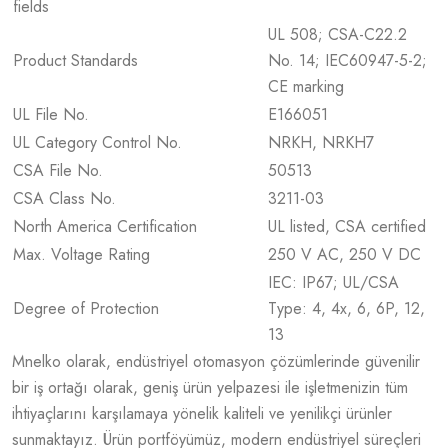
fields
UL 508; CSA-C22.2
Product Standards
No. 14; IEC60947-5-2;
CE marking
UL File No.
E166051
UL Category Control No.
NRKH, NRKH7
CSA File No.
50513
CSA Class No.
3211-03
North America Certification
UL listed, CSA certified
Max. Voltage Rating
250 V AC, 250 V DC
IEC: IP67; UL/CSA
Degree of Protection
Type: 4, 4x, 6, 6P, 12,
13
Mnelko olarak, endüstriyel otomasyon çözümlerinde güvenilir
bir iş ortağı olarak, geniş ürün yelpazesi ile işletmenizin tüm
ihtiyaçlarını karşılamaya yönelik kaliteli ve yenilikçi ürünler
sunmaktayız. Ürün portföyümüz, modern endüstriyel süreçleri