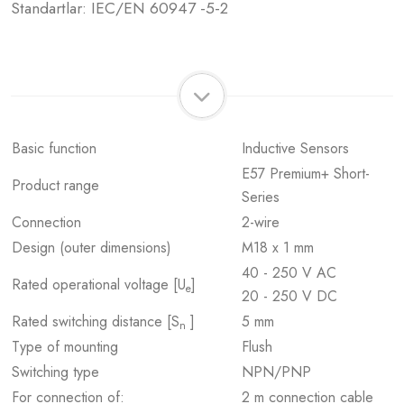
Standartlar: IEC/EN 60947 -5-2
Basic function
Inductive Sensors
E57 Premium+ Short-
Product range
Series
Connection
2-wire
Design (outer dimensions)
M18 x 1 mm
40 - 250 V AC
Rated operational voltage [U
]
e
20 - 250 V DC
Rated switching distance [S
]
5 mm
n
Type of mounting
Flush
Switching type
NPN/PNP
For connection of:
2 m connection cable