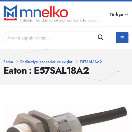
Türkçe
Endüstrinin her alanında, teknoloji tecrübe ile buluşuyor...
Eaton
Endüstriyel sensörler ve sviçler
E57SAL18A2
Eaton : E57SAL18A2