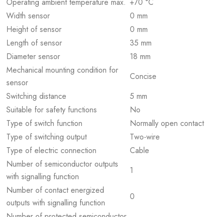
Operating ambient temperature max.
+70 °C
Width sensor
0 mm
Height of sensor
0 mm
Length of sensor
35 mm
Diameter sensor
18 mm
Mechanical mounting condition for
Concise
sensor
Switching distance
5 mm
Suitable for safety functions
No
Type of switch function
Normally open contact
Type of switching output
Two-wire
Type of electric connection
Cable
Number of semiconductor outputs
1
with signalling function
Number of contact energized
0
outputs with signalling function
Number of protected semiconductor