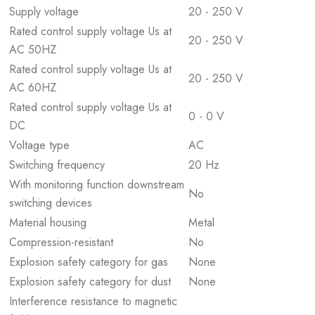
Supply voltage
20 - 250 V
Rated control supply voltage Us at
20 - 250 V
AC 50HZ
Rated control supply voltage Us at
20 - 250 V
AC 60HZ
Rated control supply voltage Us at
0 - 0 V
DC
Voltage type
AC
Switching frequency
20 Hz
With monitoring function downstream
No
switching devices
Material housing
Metal
Compression-resistant
No
Explosion safety category for gas
None
Explosion safety category for dust
None
Interference resistance to magnetic