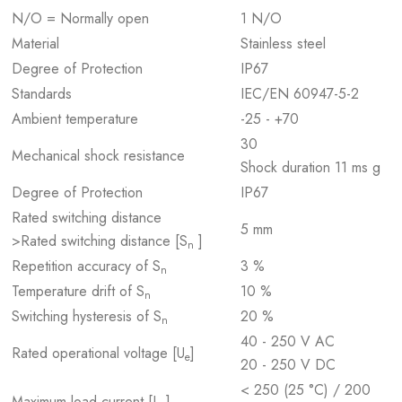
N/O = Normally open
1 N/O
Material
Stainless steel
Degree of Protection
IP67
Standards
IEC/EN 60947-5-2
Ambient temperature
-25 - +70
30
Mechanical shock resistance
Shock duration 11 ms g
Degree of Protection
IP67
Rated switching distance
5 mm
>Rated switching distance [S
]
n
Repetition accuracy of S
3 %
n
Temperature drift of S
10 %
n
Switching hysteresis of S
20 %
n
40 - 250 V AC
Rated operational voltage [U
]
e
20 - 250 V DC
< 250 (25 °C) / 200
Maximum load current [I
]