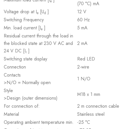
e
(70 °C) mA
Voltage drop at I
[U
]
12 V
e
d
Switching Frequency
60 Hz
Min. load current [I
]
5 mA
e
Residual current through the load in
the blocked state at 230 V AC and
2 mA
24 V DC [I
]
r
Switching state display
Red LED
Connection
2-wire
Contacts
1 N/O
>N/O = Normally open
Style
M18 x 1 mm
>Design (outer dimensions)
For connection of:
2 m connection cable
Material
Stainless steel
Operating ambient temperature min.
-25 °C