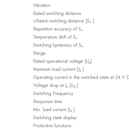
Vibration
Rated switching distance
>Rated switching distance [S
]
n
Repetition accuracy of S
n
Temperature drift of S
n
Switching hysteresis of S
n
Range
Rated operational voltage [U
]
e
Maximum load current [I
]
e
Operating current in the switched state at 24 V 
Voltage drop at I
[U
]
e
d
Switching Frequency
Response time
Min. load current [I
]
e
Switching state display
Protective functions