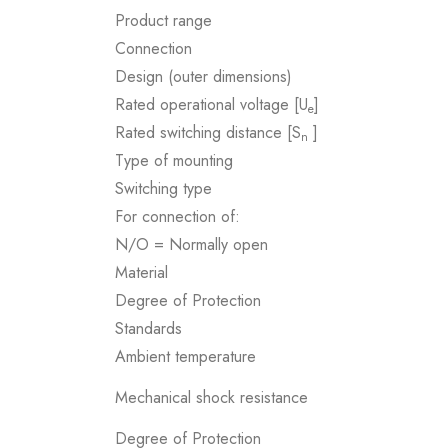
Product range
Connection
Design (outer dimensions)
Rated operational voltage [U
]
e
Rated switching distance [S
]
n
Type of mounting
Switching type
For connection of:
N/O = Normally open
Material
Degree of Protection
Standards
Ambient temperature
Mechanical shock resistance
Degree of Protection