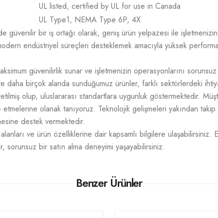
UL listed, certified by UL for use in Canada
UL Type1, NEMA Type 6P, 4X
üvenilir bir iş ortağı olarak, geniş ürün yelpazesi ile işletmenizin t
odern endüstriyel süreçleri desteklemek amacıyla yüksek performans,
aksimum güvenilirlik sunar ve işletmenizin operasyonlarını sorunsuz
e daha birçok alanda sunduğumuz ürünler, farklı sektörlerdeki ihtiy
üretilmiş olup, uluslararası standartlara uygunluk göstermektedir. M
mize etmelerine olanak tanıyoruz. Teknolojik gelişmeleri yakından takip
tmesine destek vermektedir.
lanları ve ürün özelliklerine dair kapsamlı bilgilere ulaşabilirsiniz. 
r, sorunsuz bir satın alma deneyimi yaşayabilirsiniz.
Benzer Ürünler