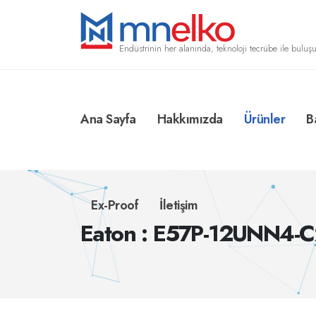
Endüstrinin her alanında, teknoloji tecrübe ile buluşu
Ana Sayfa
Hakkımızda
Ürünler
B
Ex-Proof
İletişim
Eaton : E57P-12UNN4-