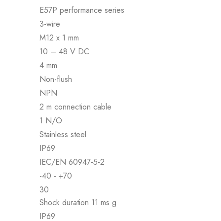
E57P performance series
3-wire
M12 x 1 mm
10 – 48 V DC
4 mm
Non-flush
NPN
2 m connection cable
1 N/O
Stainless steel
IP69
IEC/EN 60947-5-2
-40 - +70
30
Shock duration 11 ms g
IP69