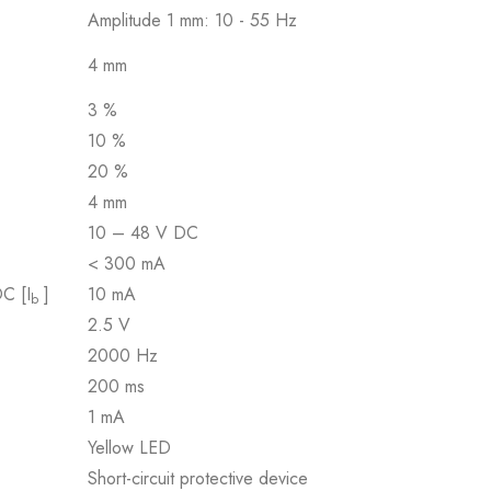
Amplitude 1 mm: 10 - 55 Hz
4 mm
3 %
10 %
20 %
4 mm
10 – 48 V DC
< 300 mA
DC [I
]
10 mA
b
2.5 V
2000 Hz
200 ms
1 mA
Yellow LED
Short-circuit protective device