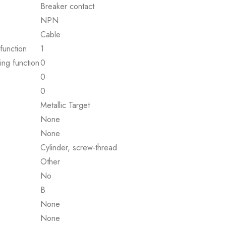
Breaker contact
NPN
Cable
function
1
ing function
0
0
0
Metallic Target
None
None
Cylinder, screw-thread
Other
No
B
None
None