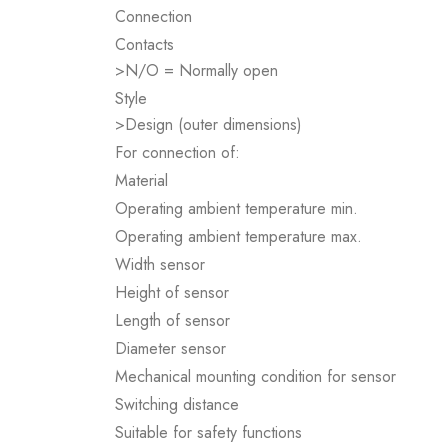
Connection
Contacts
>N/O = Normally open
Style
>Design (outer dimensions)
For connection of:
Material
Operating ambient temperature min.
Operating ambient temperature max.
Width sensor
Height of sensor
Length of sensor
Diameter sensor
Mechanical mounting condition for sensor
Switching distance
Suitable for safety functions