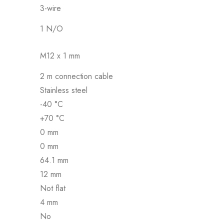
3-wire
1 N/O
M12 x 1 mm
2 m connection cable
Stainless steel
-40 °C
+70 °C
0 mm
0 mm
64.1 mm
12 mm
Not flat
4 mm
No