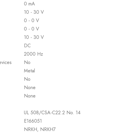
0 mA
10 - 30 V
0 - 0 V
0 - 0 V
10 - 30 V
DC
2000 Hz
evices
No
Metal
No
None
None
UL 508/CSA-C22.2 No. 14
E166051
NRKH, NRKH7