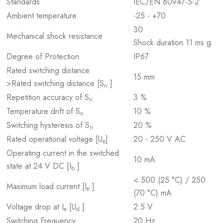
Standards
IEC/EN 60947-5-2
Ambient temperature
-25 - +70
30
Mechanical shock resistance
Shock duration 11 ms g
Degree of Protection
IP67
Rated switching distance
15 mm
>Rated switching distance [S
]
n
Repetition accuracy of S
3 %
n
Temperature drift of S
10 %
n
Switching hysteresis of S
20 %
n
Rated operational voltage [U
]
20 - 250 V AC
e
Operating current in the switched
10 mA
state at 24 V DC [I
]
b
< 500 (25 °C) / 250
Maximum load current [I
]
e
(70 °C) mA
Voltage drop at I
[U
]
2.5 V
e
d
Switching Frequency
20 Hz