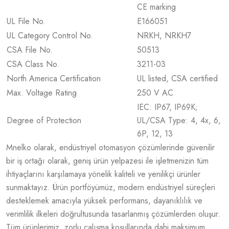
CE marking
UL File No.
E166051
UL Category Control No.
NRKH, NRKH7
CSA File No.
50513
CSA Class No.
3211-03
North America Certification
UL listed, CSA certified
Max. Voltage Rating
250 V AC
IEC: IP67, IP69K;
Degree of Protection
UL/CSA Type: 4, 4x, 6,
6P, 12, 13
Mnelko olarak, endüstriyel otomasyon çözümlerinde güvenilir
bir iş ortağı olarak, geniş ürün yelpazesi ile işletmenizin tüm
ihtiyaçlarını karşılamaya yönelik kaliteli ve yenilikçi ürünler
sunmaktayız. Ürün portföyümüz, modern endüstriyel süreçleri
desteklemek amacıyla yüksek performans, dayanıklılık ve
verimlilik ilkeleri doğrultusunda tasarlanmış çözümlerden oluşur.
Tüm ürünlerimiz, zorlu çalışma koşullarında dahi maksimum