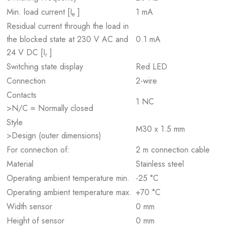
Min. load current [I
]
1 mA
e
Residual current through the load in
the blocked state at 230 V AC and
0.1 mA
24 V DC [I
]
r
Switching state display
Red LED
Connection
2-wire
Contacts
1 NC
>N/C = Normally closed
Style
M30 x 1.5 mm
>Design (outer dimensions)
For connection of:
2 m connection cable
Material
Stainless steel
Operating ambient temperature min.
-25 °C
Operating ambient temperature max.
+70 °C
Width sensor
0 mm
Height of sensor
0 mm