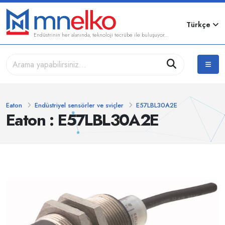
Türkçe
Endüstrinin her alanında, teknoloji tecrübe ile buluşuyor...
Eaton
Endüstriyel sensörler ve sviçler
E57LBL30A2E
Eaton : E57LBL30A2E