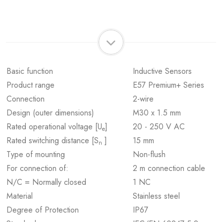
Basic function
Inductive Sensors
Product range
E57 Premium+ Series
Connection
2-wire
Design (outer dimensions)
M30 x 1.5 mm
Rated operational voltage [U
]
20 - 250 V AC
e
Rated switching distance [S
]
15 mm
n
Type of mounting
Non-flush
For connection of:
2 m connection cable
N/C = Normally closed
1 NC
Material
Stainless steel
Degree of Protection
IP67