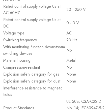
Rated control supply voltage Us at
20 - 250 V
AC 60HZ
Rated control supply voltage Us at
0 - 0 V
DC
Voltage type
AC
Switching frequency
20 Hz
With monitoring function downstream
No
switching devices
Material housing
Metal
Compression-resistant
No
Explosion safety category for gas
None
Explosion safety category for dust
None
Interference resistance to magnetic
fields
UL 508; CSA-C22.2
Product Standards
No. 14; IEC60947-5-2;