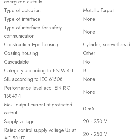
energized outputs
Type of actuation
Metallic Target
Type of interface
None
Type of interface for safety
None
communication
Construction type housing
Cylinder, screw-thread
Coating housing
Other
Cascadable
No
Category according to EN 954-1
B
SIL according to IEC 61508
None
Performance level acc. EN ISO
None
13849-1
Max. output current at protected
0 mA
output
Supply voltage
20 - 250 V
Rated control supply voltage Us at
20 - 250 V
AC 50HZ