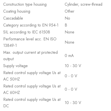
Construction type housing
Cylinder, screw-thread
Coating housing
Other
Cascadable
No
Category according to EN 954-1
B
SIL according to IEC 61508
None
Performance level acc. EN ISO
None
13849-1
Max. output current at protected
0 mA
output
Supply voltage
10 - 30 V
Rated control supply voltage Us at
0 - 0 V
AC 50HZ
Rated control supply voltage Us at
0 - 0 V
AC 60HZ
Rated control supply voltage Us at
10 - 30 V
DC