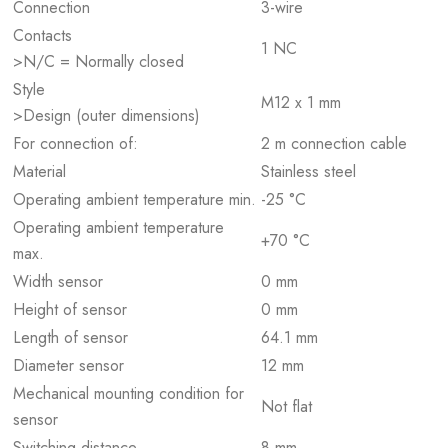
Connection
3-wire
Contacts
1 NC
>N/C = Normally closed
Style
M12 x 1 mm
>Design (outer dimensions)
For connection of:
2 m connection cable
Material
Stainless steel
Operating ambient temperature min.
-25 °C
Operating ambient temperature
+70 °C
max.
Width sensor
0 mm
Height of sensor
0 mm
Length of sensor
64.1 mm
Diameter sensor
12 mm
Mechanical mounting condition for
Not flat
sensor
Switching distance
8 mm