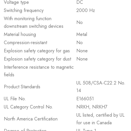
Voltage type
DC
Switching frequency
2000 Hz
With monitoring function
No
downstream switching devices
Material housing
Metal
Compression-resistant
No
Explosion safety category for gas
None
Explosion safety category for dust
None
Interference resistance to magnetic
fields
UL 508/CSA-C22.2 No.
Product Standards
14
UL File No.
E166051
UL Category Control No.
NRKH, NRKH7
UL listed, certified by UL
North America Certification
for use in Canada
Degree of Protection
UL Type 1