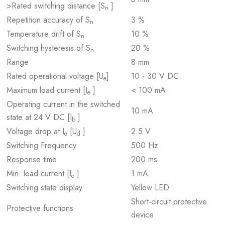
>Rated switching distance [S
]
n
Repetition accuracy of S
3 %
n
Temperature drift of S
10 %
n
Switching hysteresis of S
20 %
n
Range
8 mm
Rated operational voltage [U
]
10 - 30 V DC
e
Maximum load current [I
]
< 100 mA
e
Operating current in the switched
10 mA
state at 24 V DC [I
]
b
Voltage drop at I
[U
]
2.5 V
e
d
Switching Frequency
500 Hz
Response time
200 ms
Min. load current [I
]
1 mA
e
Switching state display
Yellow LED
Short-circuit protective
Protective functions
device