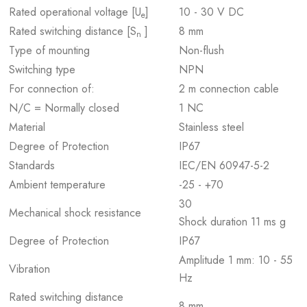
Rated operational voltage [U
]
10 - 30 V DC
e
Rated switching distance [S
]
8 mm
n
Type of mounting
Non-flush
Switching type
NPN
For connection of:
2 m connection cable
N/C = Normally closed
1 NC
Material
Stainless steel
Degree of Protection
IP67
Standards
IEC/EN 60947-5-2
Ambient temperature
-25 - +70
30
Mechanical shock resistance
Shock duration 11 ms g
Degree of Protection
IP67
Amplitude 1 mm: 10 - 55
Vibration
Hz
Rated switching distance
8 mm