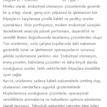
Mnelko olarak, endüstriyel otomasyon çözümlerinde güvenilir
bir iş ortağı olarak, geniş ürün yelpazesi ile işletmenizin tüm
ihtiyaçlarını karşılamaya yönelik kaliteli ve yenilikçi ürünler
sunmaktayız. Ürün portföyümüz, modern endüstriyel süreçleri
desteklemek amacıyla yüksek performans, dayanıklılık ve
verimlilik ilkeleri doğrultusunda tasarlanmış çözümlerden oluşur.
Tüm ürünlerimiz, zorlu çalışma koşullarında dahi maksimum
güvenilirlik sunar ve işletmenizin operasyonlarını sorunsuz
şekilde sürdürmesine yardımcı olur. Endüstriyel otomasyon,
enerji yönetimi, kablolama çözümleri ve daha birçok alanda
sunduğumuz ürünler, farklı sektörlerdeki ihtiyaçlara esneklikle
uyum sağlar.
Ayrıca, ürünlerimiz sadece kaliteli malzemelerle üretilmiş olup,
uluslararası standartlara uygunluk göstermektedir.
Müşterilerimize sunduğumuz çözümlerle, operasyonel
verimliliklerini artırmalarına ve maliyetlerini optimize etmelerine
olanak tanıyoruz. Teknolojik gelişmeleri yakından takip eden