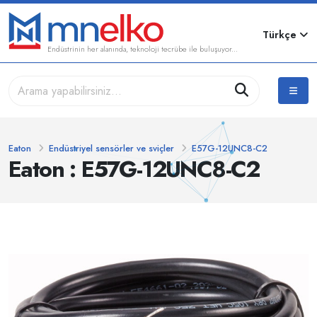
Türkçe
Endüstrinin her alanında, teknoloji tecrübe ile buluşuyor...
Eaton
Endüstriyel sensörler ve sviçler
E57G-12UNC8-C2
Eaton : E57G-12UNC8-C2