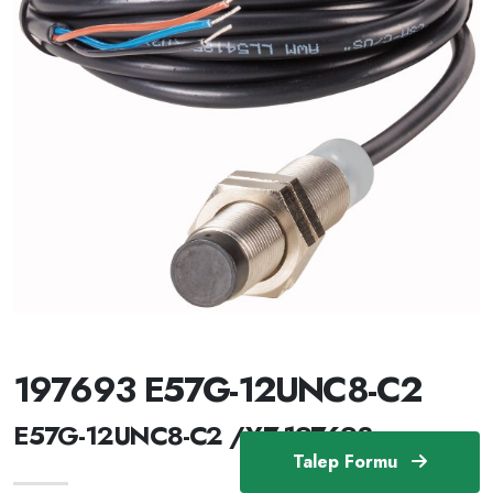
197693 E57G-12UNC8-C2
E57G-12UNC8-C2 /Y7-197693
Talep Formu