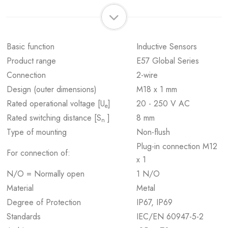
Basic function
Inductive Sensors
Product range
E57 Global Series
Connection
2-wire
Design (outer dimensions)
M18 x 1 mm
Rated operational voltage [U
]
20 - 250 V AC
e
Rated switching distance [S
]
8 mm
n
Type of mounting
Non-flush
Plug-in connection M12
For connection of:
x 1
N/O = Normally open
1 N/O
Material
Metal
Degree of Protection
IP67, IP69
Standards
IEC/EN 60947-5-2