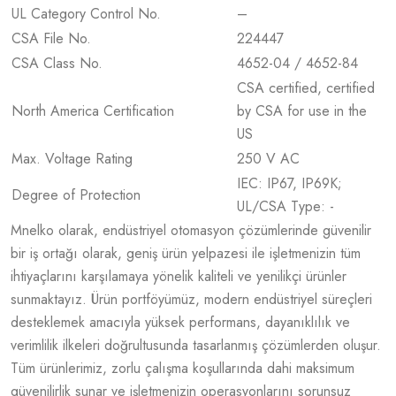
UL Category Control No.
–
CSA File No.
224447
CSA Class No.
4652-04 / 4652-84
CSA certified, certified
North America Certification
by CSA for use in the
US
Max. Voltage Rating
250 V AC
IEC: IP67, IP69K;
Degree of Protection
UL/CSA Type: -
Mnelko olarak, endüstriyel otomasyon çözümlerinde güvenilir
bir iş ortağı olarak, geniş ürün yelpazesi ile işletmenizin tüm
ihtiyaçlarını karşılamaya yönelik kaliteli ve yenilikçi ürünler
sunmaktayız. Ürün portföyümüz, modern endüstriyel süreçleri
desteklemek amacıyla yüksek performans, dayanıklılık ve
verimlilik ilkeleri doğrultusunda tasarlanmış çözümlerden oluşur.
Tüm ürünlerimiz, zorlu çalışma koşullarında dahi maksimum
güvenilirlik sunar ve işletmenizin operasyonlarını sorunsuz