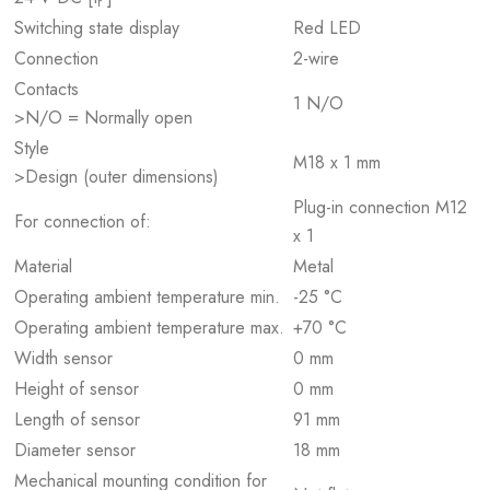
r
Switching state display
Red LED
Connection
2-wire
Contacts
1 N/O
>N/O = Normally open
Style
M18 x 1 mm
>Design (outer dimensions)
Plug-in connection M12
For connection of:
x 1
Material
Metal
Operating ambient temperature min.
-25 °C
Operating ambient temperature max.
+70 °C
Width sensor
0 mm
Height of sensor
0 mm
Length of sensor
91 mm
Diameter sensor
18 mm
Mechanical mounting condition for