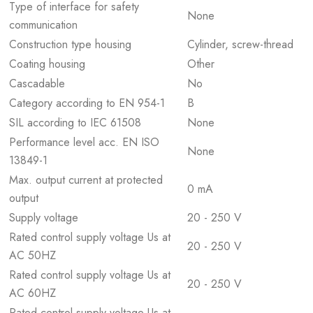
Type of interface for safety
None
communication
Construction type housing
Cylinder, screw-thread
Coating housing
Other
Cascadable
No
Category according to EN 954-1
B
SIL according to IEC 61508
None
Performance level acc. EN ISO
None
13849-1
Max. output current at protected
0 mA
output
Supply voltage
20 - 250 V
Rated control supply voltage Us at
20 - 250 V
AC 50HZ
Rated control supply voltage Us at
20 - 250 V
AC 60HZ
Rated control supply voltage Us at