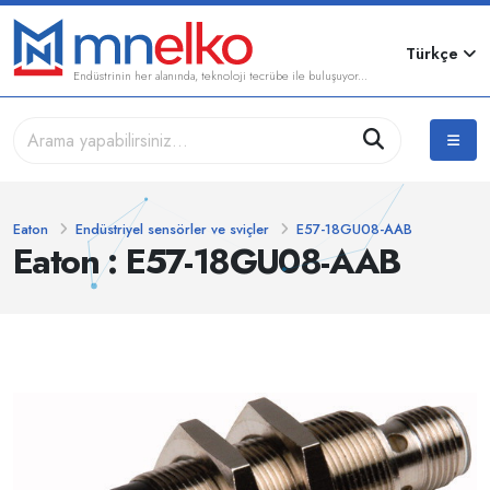
Türkçe
Endüstrinin her alanında, teknoloji tecrübe ile buluşuyor...
Eaton
Endüstriyel sensörler ve sviçler
E57-18GU08-AAB
Eaton : E57-18GU08-AAB