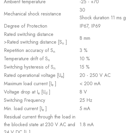
Ambient temperature
-25 - +70
30
Mechanical shock resistance
Shock duration 11 ms g
Degree of Protection
IP67, IP69
Rated switching distance
8 mm
>Rated switching distance [S
]
n
Repetition accuracy of S
3 %
n
Temperature drift of S
10 %
n
Switching hysteresis of S
15 %
n
Rated operational voltage [U
]
20 - 250 V AC
e
Maximum load current [I
]
< 200 mA
e
Voltage drop at I
[U
]
8 V
e
d
Switching Frequency
25 Hz
Min. load current [I
]
5 mA
e
Residual current through the load in
the blocked state at 230 V AC and
1.8 mA
24 V DC [I
]