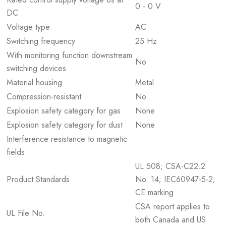
0 - 0 V
DC
Voltage type
AC
Switching frequency
25 Hz
With monitoring function downstream
No
switching devices
Material housing
Metal
Compression-resistant
No
Explosion safety category for gas
None
Explosion safety category for dust
None
Interference resistance to magnetic
fields
UL 508; CSA-C22.2
Product Standards
No. 14; IEC60947-5-2;
CE marking
CSA report applies to
UL File No.
both Canada and US