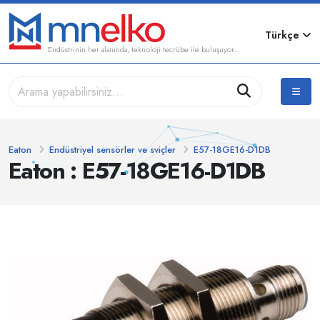
Türkçe
Endüstrinin her alanında, teknoloji tecrübe ile buluşuyor...
Eaton
Endüstriyel sensörler ve sviçler
E57-18GE16-D1DB
Eaton : E57-18GE16-D1DB