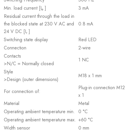
Min. load current [I
]
3 mA
e
Residual current through the load in
the blocked state at 230 V AC and
0.8 mA
24 V DC [I
]
r
Switching state display
Red LED
Connection
2-wire
Contacts
1 NC
>N/C = Normally closed
Style
M18 x 1 mm
>Design (outer dimensions)
Plug-in connection M12
For connection of:
x 1
Material
Metal
Operating ambient temperature min.
0 °C
Operating ambient temperature max.
+60 °C
Width sensor
0 mm