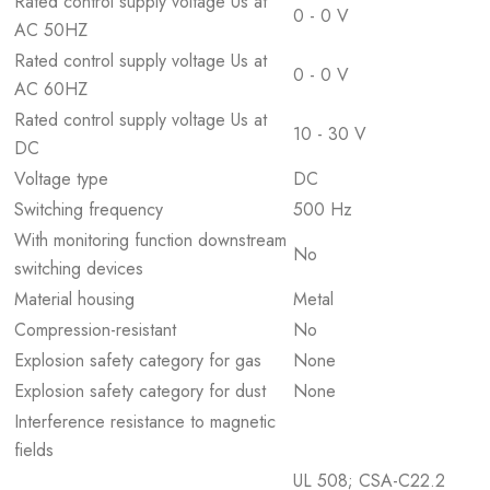
Rated control supply voltage Us at
0 - 0 V
AC 50HZ
Rated control supply voltage Us at
0 - 0 V
AC 60HZ
Rated control supply voltage Us at
10 - 30 V
DC
Voltage type
DC
Switching frequency
500 Hz
With monitoring function downstream
No
switching devices
Material housing
Metal
Compression-resistant
No
Explosion safety category for gas
None
Explosion safety category for dust
None
Interference resistance to magnetic
fields
UL 508; CSA-C22.2