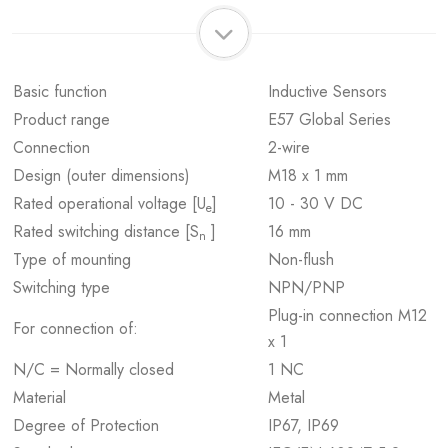
Basic function
Inductive Sensors
Product range
E57 Global Series
Connection
2-wire
Design (outer dimensions)
M18 x 1 mm
Rated operational voltage [U
]
10 - 30 V DC
e
Rated switching distance [S
]
16 mm
n
Type of mounting
Non-flush
Switching type
NPN/PNP
Plug-in connection M12
For connection of:
x 1
N/C = Normally closed
1 NC
Material
Metal
Degree of Protection
IP67, IP69