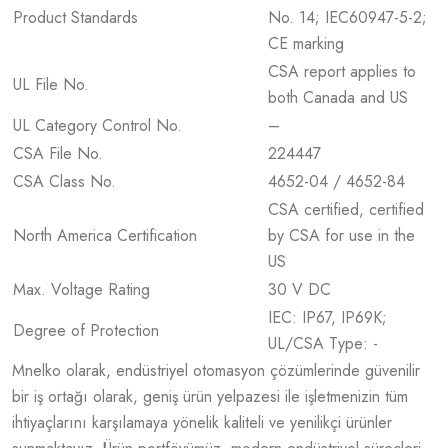
Product Standards
No. 14; IEC60947-5-2;
CE marking
CSA report applies to
UL File No.
both Canada and US
UL Category Control No.
–
CSA File No.
224447
CSA Class No.
4652-04 / 4652-84
CSA certified, certified
North America Certification
by CSA for use in the
US
Max. Voltage Rating
30 V DC
IEC: IP67, IP69K;
Degree of Protection
UL/CSA Type: -
Mnelko olarak, endüstriyel otomasyon çözümlerinde güvenilir
bir iş ortağı olarak, geniş ürün yelpazesi ile işletmenizin tüm
ihtiyaçlarını karşılamaya yönelik kaliteli ve yenilikçi ürünler