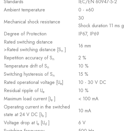
Standards
IEC/EN 60947-5-2
Ambient temperature
0 - +60
30
Mechanical shock resistance
Shock duration 11 ms g
Degree of Protection
IP67, IP69
Rated switching distance
16 mm
>Rated switching distance [S
]
n
Repetition accuracy of S
2 %
n
Temperature drift of S
10 %
n
Switching hysteresis of S
15 %
n
Rated operational voltage [U
]
10 - 30 V DC
e
Residual ripple of U
10 %
e
Maximum load current [I
]
< 100 mA
e
Operating current in the switched
10 mA
state at 24 V DC [I
]
b
Voltage drop at I
[U
]
6 V
e
d
Switching Frequency
500 Hz