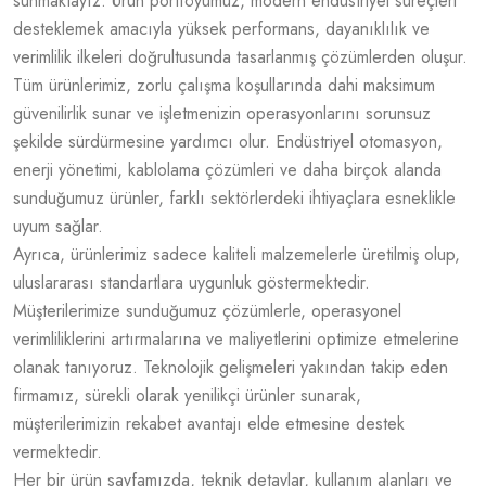
sunmaktayız. Ürün portföyümüz, modern endüstriyel süreçleri
desteklemek amacıyla yüksek performans, dayanıklılık ve
verimlilik ilkeleri doğrultusunda tasarlanmış çözümlerden oluşur.
Tüm ürünlerimiz, zorlu çalışma koşullarında dahi maksimum
güvenilirlik sunar ve işletmenizin operasyonlarını sorunsuz
şekilde sürdürmesine yardımcı olur. Endüstriyel otomasyon,
enerji yönetimi, kablolama çözümleri ve daha birçok alanda
sunduğumuz ürünler, farklı sektörlerdeki ihtiyaçlara esneklikle
uyum sağlar.
Ayrıca, ürünlerimiz sadece kaliteli malzemelerle üretilmiş olup,
uluslararası standartlara uygunluk göstermektedir.
Müşterilerimize sunduğumuz çözümlerle, operasyonel
verimliliklerini artırmalarına ve maliyetlerini optimize etmelerine
olanak tanıyoruz. Teknolojik gelişmeleri yakından takip eden
firmamız, sürekli olarak yenilikçi ürünler sunarak,
müşterilerimizin rekabet avantajı elde etmesine destek
vermektedir.
Her bir ürün sayfamızda, teknik detaylar, kullanım alanları ve