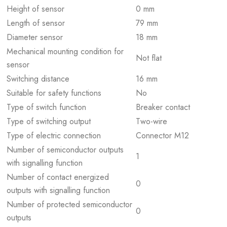
Height of sensor
0 mm
Length of sensor
79 mm
Diameter sensor
18 mm
Mechanical mounting condition for
Not flat
sensor
Switching distance
16 mm
Suitable for safety functions
No
Type of switch function
Breaker contact
Type of switching output
Two-wire
Type of electric connection
Connector M12
Number of semiconductor outputs
1
with signalling function
Number of contact energized
0
outputs with signalling function
Number of protected semiconductor
0
outputs