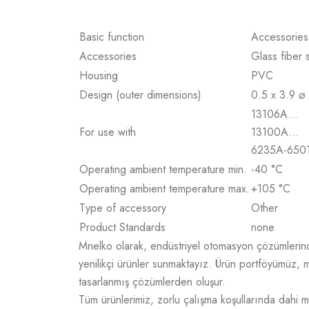
Basic function
Accessories
Accessories
Glass fiber 
Housing
PVC
Design (outer dimensions)
0.5 x 3.9 ⌀
13106A…
For use with
13100A…
6235A-650
Operating ambient temperature min.
-40 °C
Operating ambient temperature max.
+105 °C
Type of accessory
Other
Product Standards
none
Mnelko olarak, endüstriyel otomasyon çözümlerinde g
yenilikçi ürünler sunmaktayız. Ürün portföyümüz, m
tasarlanmış çözümlerden oluşur.
Tüm ürünlerimiz, zorlu çalışma koşullarında dahi m