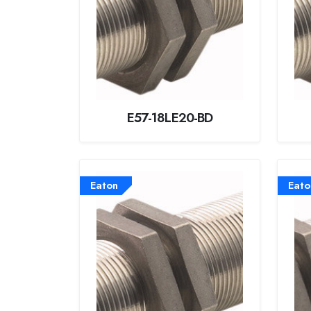
E57-18LE20-BD
Eaton
Eato