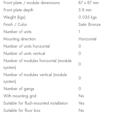
Front plate / module dimensions
87 x 87 mm
Front plate depth
5.8 mm
Weight (kgs)
0.035 kgs
Finish / Color
Satin Bronze
Number of units
1
Mounting direction
Horizontal
Number of units horizontal
0
Number of units vertical
0
Number of modules horizontal (module
0
system)
Number of modules vertical (module
0
system)
Number of gangs
0
With mounting grid
No
Suitable for flush-mounted installation
Yes
Suitable for floor box
No