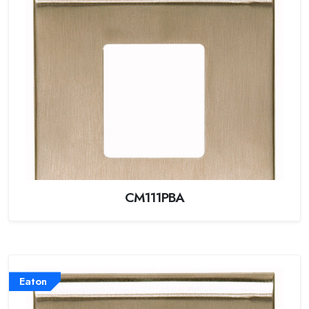
CM111PBA
Eaton