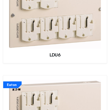
LDU6
Eaton