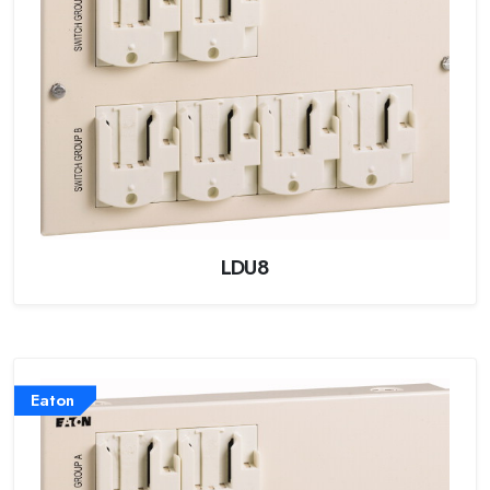
LDU8
Eaton