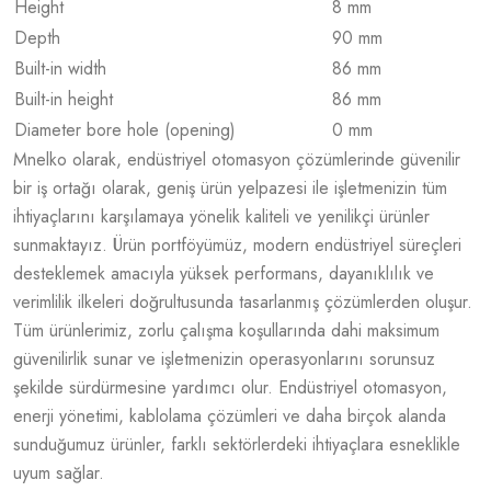
Height
8 mm
Depth
90 mm
Built-in width
86 mm
Built-in height
86 mm
Diameter bore hole (opening)
0 mm
Mnelko olarak, endüstriyel otomasyon çözümlerinde güvenilir
bir iş ortağı olarak, geniş ürün yelpazesi ile işletmenizin tüm
ihtiyaçlarını karşılamaya yönelik kaliteli ve yenilikçi ürünler
sunmaktayız. Ürün portföyümüz, modern endüstriyel süreçleri
desteklemek amacıyla yüksek performans, dayanıklılık ve
verimlilik ilkeleri doğrultusunda tasarlanmış çözümlerden oluşur.
Tüm ürünlerimiz, zorlu çalışma koşullarında dahi maksimum
güvenilirlik sunar ve işletmenizin operasyonlarını sorunsuz
şekilde sürdürmesine yardımcı olur. Endüstriyel otomasyon,
enerji yönetimi, kablolama çözümleri ve daha birçok alanda
sunduğumuz ürünler, farklı sektörlerdeki ihtiyaçlara esneklikle
uyum sağlar.