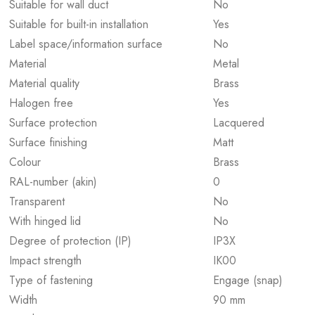
Suitable for wall duct
No
Suitable for built-in installation
Yes
Label space/information surface
No
Material
Metal
Material quality
Brass
Halogen free
Yes
Surface protection
Lacquered
Surface finishing
Matt
Colour
Brass
RAL-number (akin)
0
Transparent
No
With hinged lid
No
Degree of protection (IP)
IP3X
Impact strength
IK00
Type of fastening
Engage (snap)
Width
90 mm