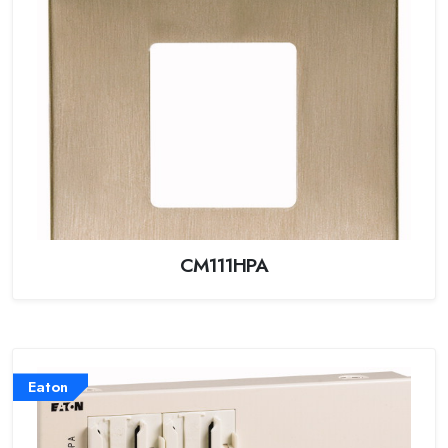
CM111HPA
Eaton