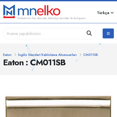
Türkçe
Endüstrinin her alanında, teknoloji tecrübe ile buluşuyor...
Eaton
İngiliz Standart Kablolama Aksesuarları
CM011SB
Eaton : CM011SB