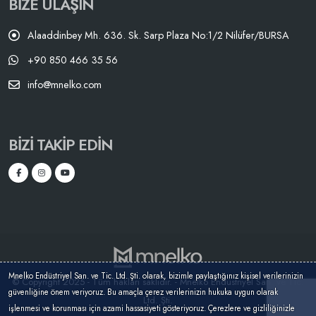
BIZE ULAŞIN
Alaaddinbey Mh. 636. Sk. Sarp Plaza No:1/2 Nilüfer/BURSA
+90 850 466 35 56
info@mnelko.com
BIZI TAKIP EDIN
Mnelko Endüstriyel San. ve Tic. Ltd. Şti. olarak, bizimle paylaştığınız kişisel verilerinizin
© Copyright 2025 - Tüm hakları saklıdır. - Mnelko Endüstriyel San. ve Tic.
güvenliğine önem veriyoruz. Bu amaçla çerez verilerinizin hukuka uygun olarak
Ltd. Şti.
işlenmesi ve korunması için azami hassasiyeti gösteriyoruz. Çerezlere ve gizliliğinizle