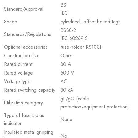
BS
Standard/Approval
IEC
Shape
cylindrical, offset-bolted tags
BS88-2
Standards/Regulations
IEC 60269-2
Optional accessories
fuse-holder RS100H
Construction size
Other
Rated current
80 A
Rated voltage
500 V
Voltage type
AC
Rated switching capacity
80 kA
gL/gG (cable
Utilization category
protection/equipment protection)
Type of fuse status
None
indicator
Insulated metal gripping
No