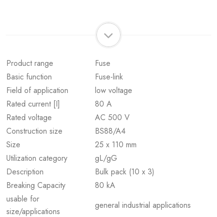
Product range
Fuse
Basic function
Fuse-link
Field of application
low voltage
Rated current [I]
80 A
Rated voltage
AC 500 V
Construction size
BS88/A4
Size
25 x 110 mm
Utilization category
gL/gG
Description
Bulk pack (10 x 3)
Breaking Capacity
80 kA
usable for
general industrial applications
size/applications