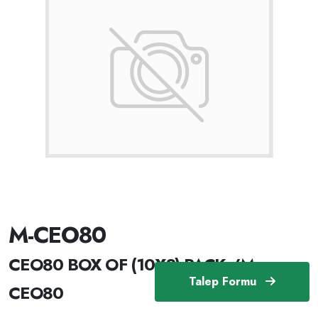
M-CEO80
CEO80 BOX OF (10X3) PACK /M-
Talep Formu
CEO80