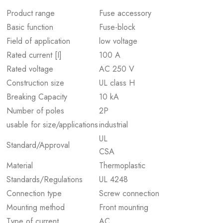
Product range
Fuse accessory
Basic function
Fuse-block
Field of application
low voltage
Rated current [I]
100 A
Rated voltage
AC 250 V
Construction size
UL class H
Breaking Capacity
10 kA
Number of poles
2P
usable for size/applications
industrial
UL
Standard/Approval
CSA
Material
Thermoplastic
Standards/Regulations
UL 4248
Connection type
Screw connection
Mounting method
Front mounting
Type of current
AC