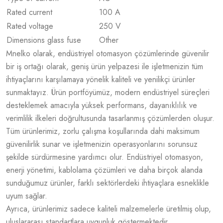
Rated current
100 A
Rated voltage
250 V
Dimensions glass fuse
Other
Mnelko olarak, endüstriyel otomasyon çözümlerinde güvenilir
bir iş ortağı olarak, geniş ürün yelpazesi ile işletmenizin tüm
ihtiyaçlarını karşılamaya yönelik kaliteli ve yenilikçi ürünler
sunmaktayız. Ürün portföyümüz, modern endüstriyel süreçleri
desteklemek amacıyla yüksek performans, dayanıklılık ve
verimlilik ilkeleri doğrultusunda tasarlanmış çözümlerden oluşur.
Tüm ürünlerimiz, zorlu çalışma koşullarında dahi maksimum
güvenilirlik sunar ve işletmenizin operasyonlarını sorunsuz
şekilde sürdürmesine yardımcı olur. Endüstriyel otomasyon,
enerji yönetimi, kablolama çözümleri ve daha birçok alanda
sunduğumuz ürünler, farklı sektörlerdeki ihtiyaçlara esneklikle
uyum sağlar.
Ayrıca, ürünlerimiz sadece kaliteli malzemelerle üretilmiş olup,
uluslararası standartlara uygunluk göstermektedir.