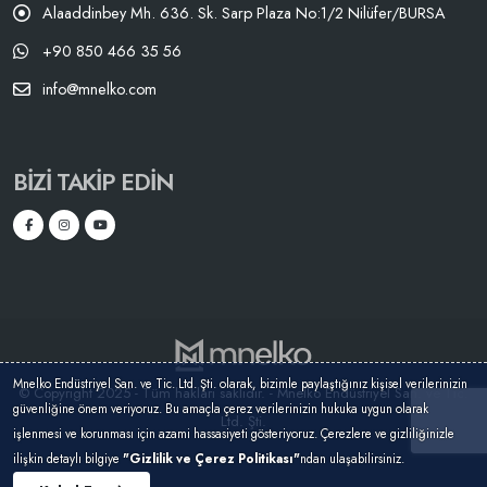
Alaaddinbey Mh. 636. Sk. Sarp Plaza No:1/2 Nilüfer/BURSA
+90 850 466 35 56
info@mnelko.com
BIZI TAKIP EDIN
Mnelko Endüstriyel San. ve Tic. Ltd. Şti. olarak, bizimle paylaştığınız kişisel verilerinizin
© Copyright 2025 - Tüm hakları saklıdır. - Mnelko Endüstriyel San. ve Tic.
güvenliğine önem veriyoruz. Bu amaçla çerez verilerinizin hukuka uygun olarak
Ltd. Şti.
işlenmesi ve korunması için azami hassasiyeti gösteriyoruz. Çerezlere ve gizliliğinizle
ilişkin detaylı bilgiye
"Gizlilik ve Çerez Politikası"
ndan ulaşabilirsiniz.