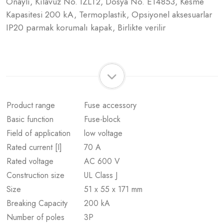
Onaylı, Kılavuz No. IZLT2, Dosya No. E14853, Kesme
Kapasitesi 200 kA, Termoplastik, Opsiyonel aksesuarlar
IP20 parmak korumalı kapak, Birlikte verilir
Product range
Fuse accessory
Basic function
Fuse-block
Field of application
low voltage
Rated current [I]
70 A
Rated voltage
AC 600 V
Construction size
UL Class J
Size
51 x 55 x 171 mm
Breaking Capacity
200 kA
Number of poles
3P