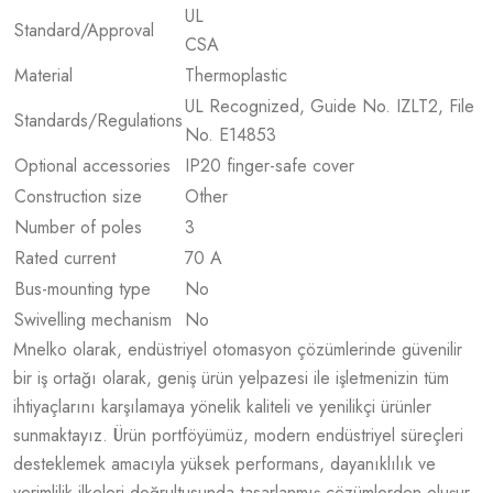
UL
Standard/Approval
CSA
Material
Thermoplastic
UL Recognized, Guide No. IZLT2, File
Standards/Regulations
No. E14853
Optional accessories
IP20 finger-safe cover
Construction size
Other
Number of poles
3
Rated current
70 A
Bus-mounting type
No
Swivelling mechanism
No
Mnelko olarak, endüstriyel otomasyon çözümlerinde güvenilir
bir iş ortağı olarak, geniş ürün yelpazesi ile işletmenizin tüm
ihtiyaçlarını karşılamaya yönelik kaliteli ve yenilikçi ürünler
sunmaktayız. Ürün portföyümüz, modern endüstriyel süreçleri
desteklemek amacıyla yüksek performans, dayanıklılık ve
verimlilik ilkeleri doğrultusunda tasarlanmış çözümlerden oluşur.