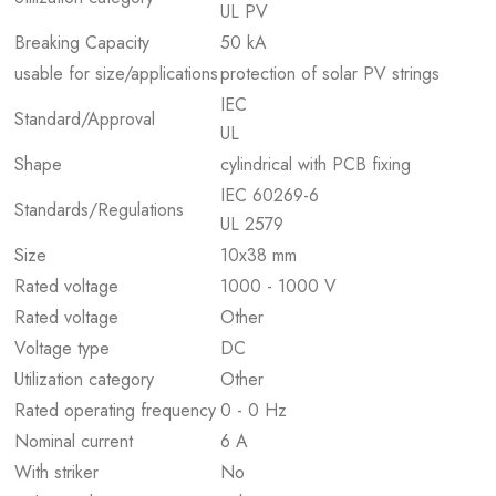
UL PV
Breaking Capacity
50 kA
usable for size/applications
protection of solar PV strings
IEC
Standard/Approval
UL
Shape
cylindrical with PCB fixing
IEC 60269-6
Standards/Regulations
UL 2579
Size
10x38 mm
Rated voltage
1000 - 1000 V
Rated voltage
Other
Voltage type
DC
Utilization category
Other
Rated operating frequency
0 - 0 Hz
Nominal current
6 A
With striker
No