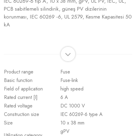
IEC 60269-6 tip A, 10 x 38 mm, gPV, UL PV, IEC, UL,
PCB sabitlemeli silindirik, güneş PV dizilerinin
korunması, IEC 60269 -6, UL 2579, Kesme Kapasitesi 50
kA
Product range
Fuse
Basic function
Fuse-link
Field of application
high speed
Rated current [I]
6 A
Rated voltage
DC 1000 V
Construction size
IEC 60269-6 type A
Size
10 x 38 mm
gPV
Utilization category