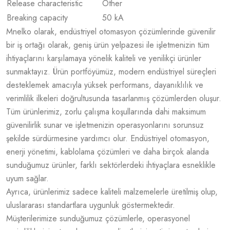
Release characteristic
Other
Breaking capacity
50 kA
Mnelko olarak, endüstriyel otomasyon çözümlerinde güvenilir
bir iş ortağı olarak, geniş ürün yelpazesi ile işletmenizin tüm
ihtiyaçlarını karşılamaya yönelik kaliteli ve yenilikçi ürünler
sunmaktayız. Ürün portföyümüz, modern endüstriyel süreçleri
desteklemek amacıyla yüksek performans, dayanıklılık ve
verimlilik ilkeleri doğrultusunda tasarlanmış çözümlerden oluşur.
Tüm ürünlerimiz, zorlu çalışma koşullarında dahi maksimum
güvenilirlik sunar ve işletmenizin operasyonlarını sorunsuz
şekilde sürdürmesine yardımcı olur. Endüstriyel otomasyon,
enerji yönetimi, kablolama çözümleri ve daha birçok alanda
sunduğumuz ürünler, farklı sektörlerdeki ihtiyaçlara esneklikle
uyum sağlar.
Ayrıca, ürünlerimiz sadece kaliteli malzemelerle üretilmiş olup,
uluslararası standartlara uygunluk göstermektedir.
Müşterilerimize sunduğumuz çözümlerle, operasyonel