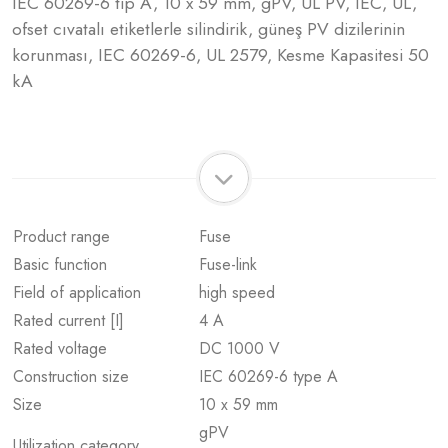
IEC 60269-6 tip A, 10 x 59 mm, gPV, UL PV, IEC, UL,
ofset cıvatalı etiketlerle silindirik, güneş PV dizilerinin
korunması, IEC 60269-6, UL 2579, Kesme Kapasitesi 50
kA
Product range
Fuse
Basic function
Fuse-link
Field of application
high speed
Rated current [I]
4 A
Rated voltage
DC 1000 V
Construction size
IEC 60269-6 type A
Size
10 x 59 mm
gPV
Utilization category