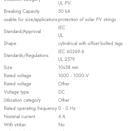
UL PV
Breaking Capacity
50 kA
usable for size/applications
protection of solar PV strings
IEC
Standard/Approval
UL
Shape
cylindrical with offset bolted tags
IEC 60269-6
Standards/Regulations
UL 2579
Size
10x38 mm
Rated voltage
1000 - 1000 V
Rated voltage
Other
Voltage type
DC
Utilization category
Other
Rated operating frequency
0 - 0 Hz
Nominal current
4 A
With striker
No