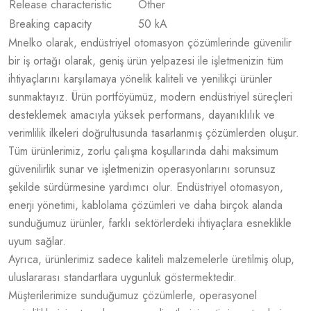
Release characteristic
Other
Breaking capacity
50 kA
Mnelko olarak, endüstriyel otomasyon çözümlerinde güvenilir
bir iş ortağı olarak, geniş ürün yelpazesi ile işletmenizin tüm
ihtiyaçlarını karşılamaya yönelik kaliteli ve yenilikçi ürünler
sunmaktayız. Ürün portföyümüz, modern endüstriyel süreçleri
desteklemek amacıyla yüksek performans, dayanıklılık ve
verimlilik ilkeleri doğrultusunda tasarlanmış çözümlerden oluşur.
Tüm ürünlerimiz, zorlu çalışma koşullarında dahi maksimum
güvenilirlik sunar ve işletmenizin operasyonlarını sorunsuz
şekilde sürdürmesine yardımcı olur. Endüstriyel otomasyon,
enerji yönetimi, kablolama çözümleri ve daha birçok alanda
sunduğumuz ürünler, farklı sektörlerdeki ihtiyaçlara esneklikle
uyum sağlar.
Ayrıca, ürünlerimiz sadece kaliteli malzemelerle üretilmiş olup,
uluslararası standartlara uygunluk göstermektedir.
Müşterilerimize sunduğumuz çözümlerle, operasyonel